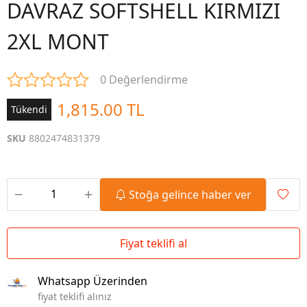
DAVRAZ SOFTSHELL KIRMIZI
2XL MONT
0 Değerlendirme
1,815.00 TL
Tükendi
SKU
8802474831379
Stoğa gelince haber ver
Fiyat teklifi al
Whatsapp Üzerinden
fiyat teklifi alınız