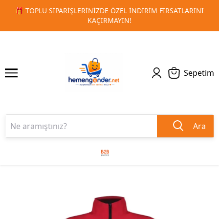
LARINI
🚀 KURUMSAL PROMOSYON VE MATBAA ÜRÜNLERIND
1
2
TESLIMAT!
Sepetim
Ara