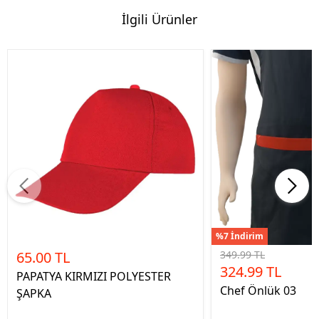
İlgili Ürünler
%7 İndirim
65.00 TL
349.99 TL
324.99 TL
PAPATYA KIRMIZI POLYESTER
Chef Önlük 03
ŞAPKA