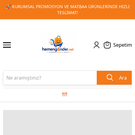
NDE HIZLI
🎁 TOPLU SIPARIŞLERINIZDE ÖZEL İNDIRIM FIRS
1
2
KAÇIRMAYIN!
Sepetim
Ara