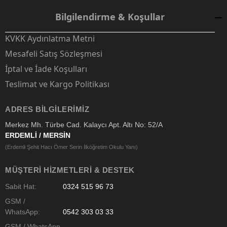
Bilgilendirme & Koşullar
KVKK Aydınlatma Metni
Mesafeli Satış Sözleşmesi
İptal ve İade Koşulları
Teslimat ve Kargo Politikası
ADRES BILGILERIMIZ
Merkez Mh. Türbe Cad. Kalaycı Apt. Altı No: 52/A
ERDEMLİ / MERSİN
(Erdemli Şehit Hacı Ömer Serin İlköğretim Okulu Yanı)
MÜŞTERI HIZMETLERI & DESTEK
Sabit Hat:
0324 515 96 73
GSM /
WhatsApp:
0542 303 03 33
GSM / WhatsApp