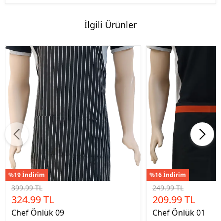
İlgili Ürünler
%19 İndirim
%16 İndirim
399.99 TL
249.99 TL
324.99 TL
209.99 TL
Chef Önlük 09
Chef Önlük 01