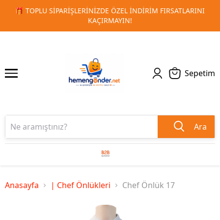
IM FIRSATLARINI
🚀 KURUMSAL PROMOSYON VE MATBAA ÜR
1
2
TESLIMAT!
Sepetim
Ara
Anasayfa
| Chef Önlükleri
Chef Önlük 17