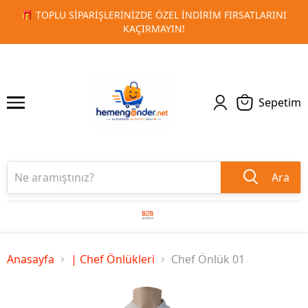
IM FIRSATLARINI
🚀 KURUMSAL PROMOSYON VE MATBAA ÜR
1
2
TESLIMAT!
Sepetim
Ara
Anasayfa
| Chef Önlükleri
Chef Önlük 01