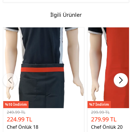
İlgili Ürünler
%10 İndirim
%7 İndirim
249.99 TL
299.99 TL
224.99 TL
279.99 TL
Chef Önlük 18
Chef Önlük 20