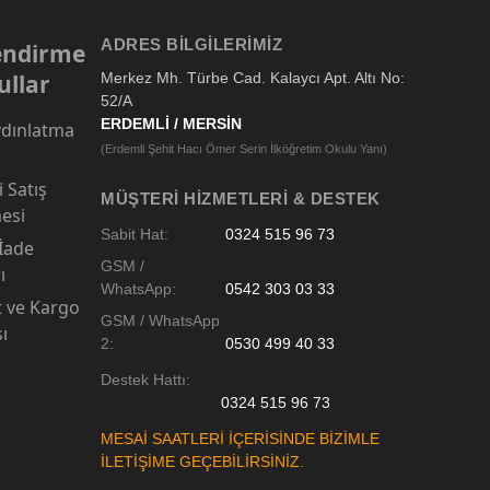
ADRES BILGILERIMIZ
lendirme
ullar
Merkez Mh. Türbe Cad. Kalaycı Apt. Altı No:
52/A
ERDEMLİ / MERSİN
dınlatma
(Erdemli Şehit Hacı Ömer Serin İlköğretim Okulu Yanı)
 Satış
MÜŞTERI HIZMETLERI & DESTEK
esi
Sabit Hat:
0324 515 96 73
 İade
GSM /
ı
WhatsApp:
0542 303 03 33
t ve Kargo
GSM / WhatsApp
sı
2:
0530 499 40 33
Destek Hattı:
0324 515 96 73
MESAİ SAATLERİ İÇERİSİNDE BİZİMLE
İLETİŞİME GEÇEBİLİRSİNİZ.