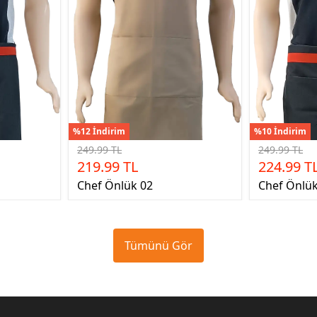
%12 İndirim
%10 İndirim
249.99 TL
249.99 TL
219.99 TL
224.99 T
Chef Önlük 02
Chef Önlük
Tümünü Gör