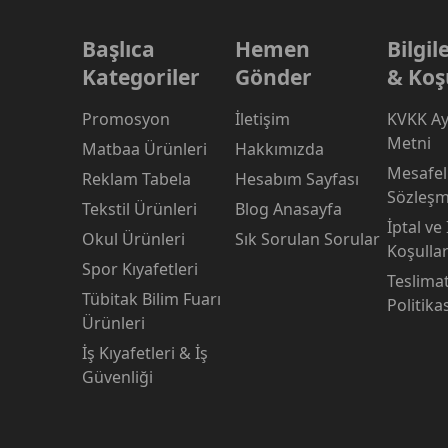
Başlıca
Hemen
Bilgi
Kategoriler
Gönder
& Koş
Promosyon
İletişim
KVKK Ay
Metni
Matbaa Ürünleri
Hakkımızda
Mesafeli
Reklam Tabela
Hesabım Sayfası
Sözleşm
Tekstil Ürünleri
Blog Anasayfa
İptal ve
Okul Ürünleri
Sık Sorulan Sorular
Koşullar
Spor Kıyafetleri
Teslima
Tübitak Bilim Fuarı
Politika
Ürünleri
İş Kıyafetleri & İş
Güvenliği