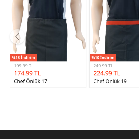
%13 İndirim
%10 İndirim
199.99 TL
249.99 TL
174.99 TL
224.99 TL
Chef Önlük 17
Chef Önlük 19