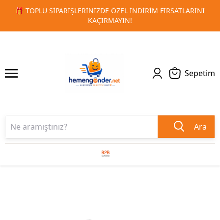
IM FIRSATLARINI
🚀 KURUMSAL PROMOSYON VE MATBAA ÜR
1
2
TESLIMAT!
Sepetim
Ara