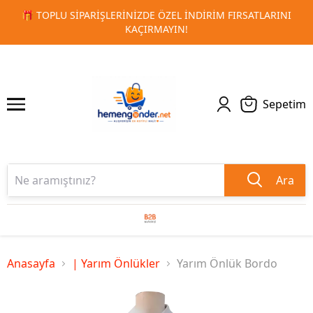
RSATLARINI
🚀 KURUMSAL PROMOSYON VE MATBAA ÜRÜNLE
1
2
TESLIMAT!
Sepetim
Ara
Anasayfa
| Yarım Önlükler
Yarım Önlük Bordo