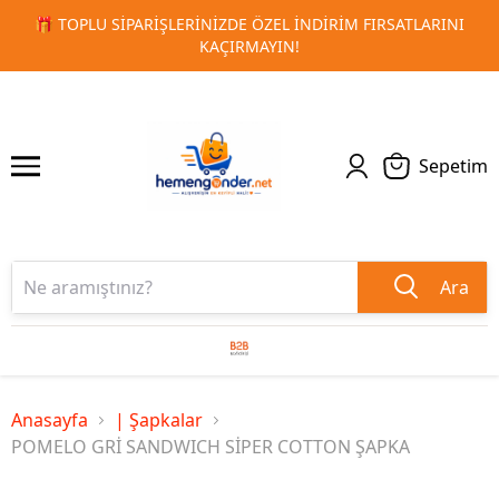
LARINI
🚀 KURUMSAL PROMOSYON VE MATBAA ÜRÜNLERIND
1
2
TESLIMAT!
Sepetim
Ara
Anasayfa
| Şapkalar
POMELO GRİ SANDWICH SİPER COTTON ŞAPKA