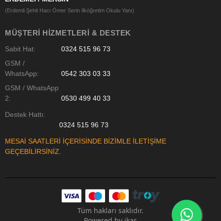
(Erdemli Şehit Hacı Ömer Serin İlköğretim Okulu Yanı)
MÜŞTERI HIZMETLERI & DESTEK
Sabit Hat:
0324 515 96 73
GSM /
WhatsApp:
0542 303 03 33
GSM / WhatsApp
2:
0530 499 40 33
Destek Hattı:
0324 515 96 73
MESAİ SAATLERİ İÇERİSİNDE BİZİMLE İLETİŞİME
GEÇEBİLİRSİNİZ.
Tüm hakları saklıdır.
Powered by
ikas