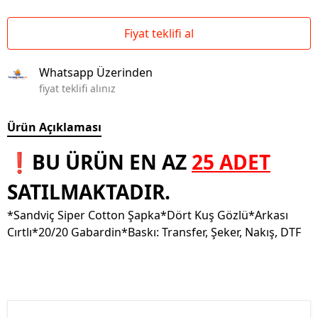
Fiyat teklifi al
Whatsapp Üzerinden
fiyat teklifi alınız
Ürün Açıklaması
❗BU ÜRÜN EN AZ
25 ADET
SATILMAKTADIR.
*Sandviç Siper Cotton Şapka*Dört Kuş Gözlü*Arkası
Cırtlı*20/20 Gabardin*Baskı: Transfer, Şeker, Nakış, DTF