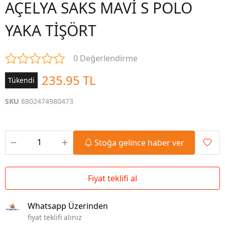
AÇELYA SAKS MAVİ S POLO
YAKA TİŞÖRT
0 Değerlendirme
235.95 TL
Tükendi
SKU
8802474980473
Stoğa gelince haber ver
Fiyat teklifi al
Whatsapp Üzerinden
fiyat teklifi alınız