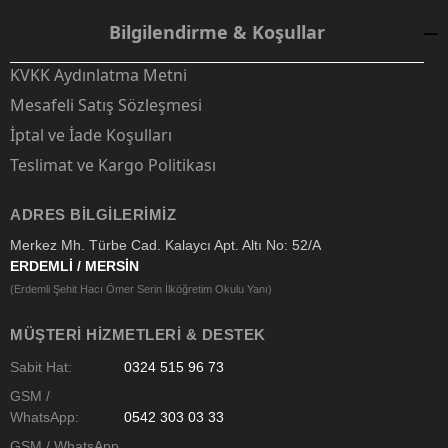
Bilgilendirme & Koşullar
KVKK Aydınlatma Metni
Mesafeli Satış Sözleşmesi
İptal ve İade Koşulları
Teslimat ve Kargo Politikası
ADRES BILGILERIMIZ
Merkez Mh. Türbe Cad. Kalaycı Apt. Altı No: 52/A
ERDEMLİ / MERSİN
(Erdemli Şehit Hacı Ömer Serin İlköğretim Okulu Yanı)
MÜŞTERI HIZMETLERI & DESTEK
Sabit Hat:
0324 515 96 73
GSM /
WhatsApp:
0542 303 03 33
GSM / WhatsApp