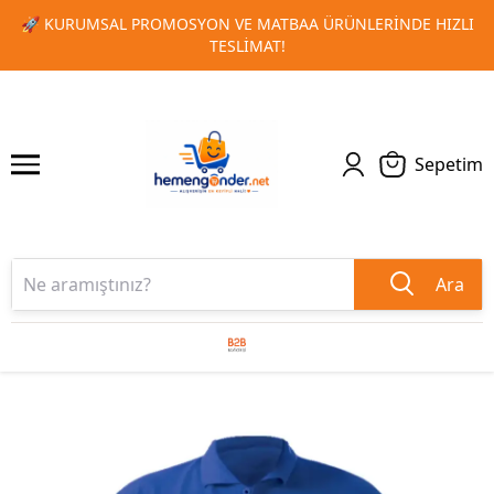
NDE HIZLI
🎁 TOPLU SIPARIŞLERINIZDE ÖZEL İNDIRIM FIRS
1
2
KAÇIRMAYIN!
Sepetim
Ara