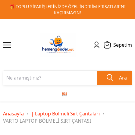
LARINI
🚀 KURUMSAL PROMOSYON VE MATBAA ÜRÜNLERIND
1
2
TESLIMAT!
Sepetim
Ara
Anasayfa
| Laptop Bölmeli Sırt Çantaları
VARTO LAPTOP BÖLMELİ SIRT ÇANTASI