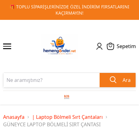
ATLARINI
🚀 KURUMSAL PROMOSYON VE MATBAA ÜRÜNLERI
1
2
TESLIMAT!
Sepetim
Ara
Anasayfa
| Laptop Bölmeli Sırt Çantaları
GÜNEYCE LAPTOP BÖLMELİ SIRT ÇANTASI