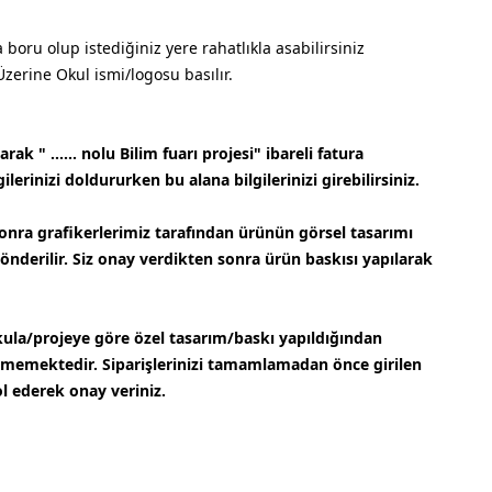
boru olup istediğiniz yere rahatlıkla asabilirsiniz
Üzerine Okul ismi/logosu basılır.
ak " ...... nolu Bilim fuarı projesi" ibareli fatura
ilerinizi doldururken bu alana bilgilerinizi girebilirsiniz.
onra grafikerlerimiz tarafından ürünün görsel tasarımı
gönderilir. Siz onay verdikten sonra ürün baskısı yapılarak
ula/projeye göre özel tasarım/baskı yapıldığından
lmemektedir. Siparişlerinizi tamamlamadan önce girilen
ol ederek onay veriniz.