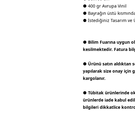
● 400 gr Avrupa Vinil
● Bayrağın üstü kısmında 
● İstediğiniz Tasarım ve 
● Bilim Fuarına uygun olar
kesilmektedir. Fatura bilg
● Ürünü satın aldıktan s
yapılarak size onay için 
kargolanır.
● Tübitak ürünlerinde ok
ürünlerde iade kabul edi
bilgileri dikkatlice kontr