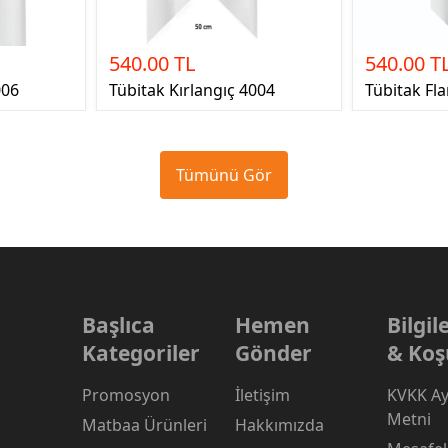
540.00 TL
540.00 T
006
Tübitak Kırlangıç 4004
Tübitak Fl
Tümünü Gör
Başlıca
Hemen
Bilgi
Kategoriler
Gönder
& Koş
Promosyon
İletişim
KVKK Ay
Metni
Matbaa Ürünleri
Hakkımızda