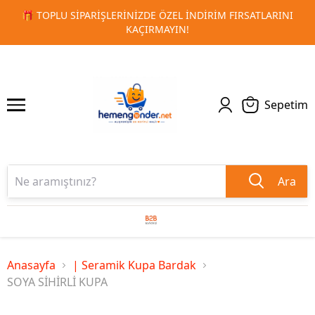
RSATLARINI
🚀 KURUMSAL PROMOSYON VE MATBAA ÜRÜNLE
1
2
TESLIMAT!
Sepetim
Ara
Anasayfa
| Seramik Kupa Bardak
SOYA SİHİRLİ KUPA