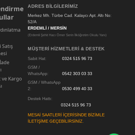
ADRES BILGILERIMIZ
lendirme
ullar
Merkez Mh. Türbe Cad. Kalaycı Apt. Altı No:
52/A
ERDEMLİ / MERSİN
dınlatma
(Erdemli Şehit Hacı Ömer Serin İlköğretim Okulu Yanı)
 Satış
MÜŞTERI HIZMETLERI & DESTEK
esi
Sabit Hat:
0324 515 96 73
 İade
GSM /
ı
WhatsApp:
0542 303 03 33
t ve Kargo
GSM / WhatsApp
sı
2:
0530 499 40 33
Destek Hattı:
0324 515 96 73
MESAİ SAATLERİ İÇERİSİNDE BİZİMLE
İLETİŞİME GEÇEBİLİRSİNİZ.