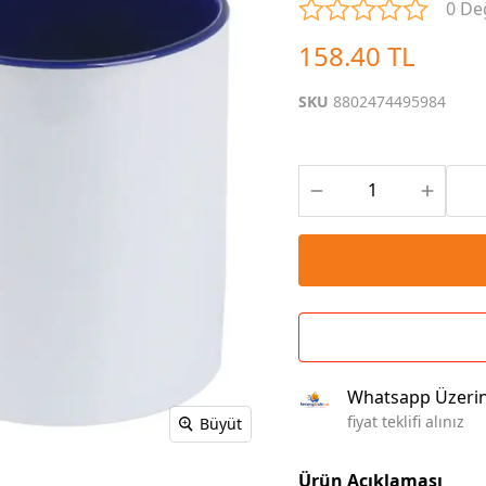
0 De
Çoklu Şarj Kabloları
Sunum Panosu
Kahve Setleri
158.40 TL
Kablosuz Şarj
Branda | Afiş | Poster
Powerbank Defter
Baskılı Masa Örtüsü
SKU
8802474495984
Wireless Masa Lambası
Whatsapp Üzeri
fiyat teklifi alınız
Büyüt
Ürün Açıklaması