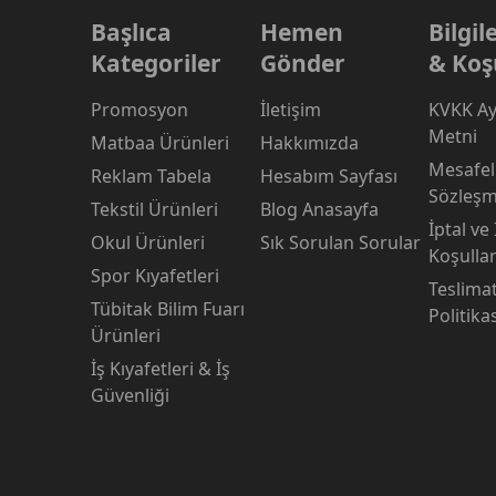
Başlıca
Hemen
Bilgi
Kategoriler
Gönder
& Koş
Promosyon
İletişim
KVKK Ay
Metni
Matbaa Ürünleri
Hakkımızda
Mesafeli
Reklam Tabela
Hesabım Sayfası
Sözleşm
Tekstil Ürünleri
Blog Anasayfa
İptal ve
Okul Ürünleri
Sık Sorulan Sorular
Koşullar
Spor Kıyafetleri
Teslima
Tübitak Bilim Fuarı
Politika
Ürünleri
İş Kıyafetleri & İş
Güvenliği