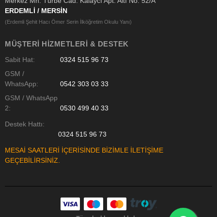
Merkez Mh. Türbe Cad. Kalaycı Apt. Altı No: 52/A
ERDEMLİ / MERSİN
(Erdemli Şehit Hacı Ömer Serin İlköğretim Okulu Yanı)
MÜŞTERI HIZMETLERI & DESTEK
Sabit Hat:
0324 515 96 73
GSM /
WhatsApp:
0542 303 03 33
GSM / WhatsApp
2:
0530 499 40 33
Destek Hattı:
0324 515 96 73
MESAİ SAATLERİ İÇERİSİNDE BİZİMLE İLETİŞİME
GEÇEBİLİRSİNİZ.