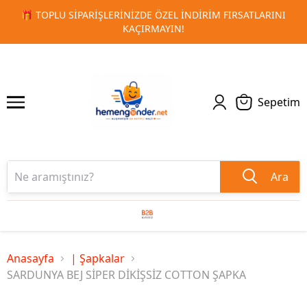
ATLARINI
🚀 KURUMSAL PROMOSYON VE MATBAA ÜRÜNLERI
1
2
TESLIMAT!
Sepetim
Ara
Anasayfa
| Şapkalar
SARDUNYA BEJ SİPER DİKİŞSİZ COTTON ŞAPKA