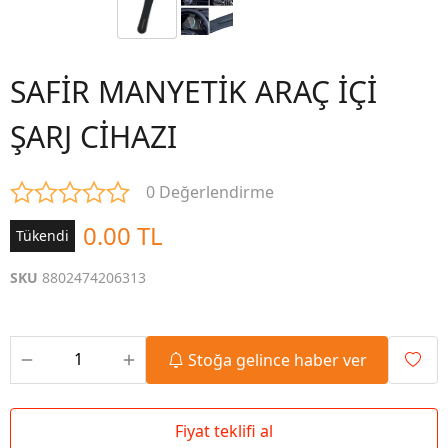
SAFİR MANYETİK ARAÇ İÇİ
ŞARJ CİHAZI
0 Değerlendirme
0.00 TL
Tükendi
SKU
8802474206313
Stoğa gelince haber ver
Fiyat teklifi al