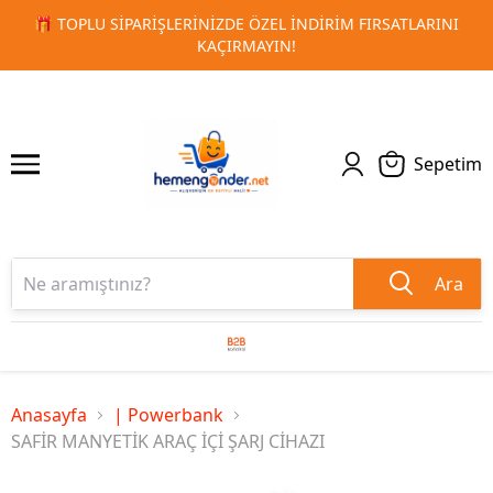
 FIRSATLARINI
🚀 KURUMSAL PROMOSYON VE MATBAA ÜRÜN
1
2
TESLIMAT!
Sepetim
Ara
Anasayfa
| Powerbank
SAFİR MANYETİK ARAÇ İÇİ ŞARJ CİHAZI