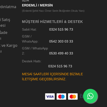
52/A
ERDEMLİ / MERSİN
dınlatma
(Erdemli Şehit Hacı Ömer Serin İlköğretim Okulu Yanı)
 Satış
MÜŞTERI HIZMETLERI & DESTEK
esi
Sabit Hat:
0324 515 96 73
 İade
GSM /
ı
WhatsApp:
0542 303 03 33
t ve Kargo
GSM / WhatsApp
sı
2:
0530 499 40 33
Destek Hattı:
0324 515 96 73
MESAİ SAATLERİ İÇERİSİNDE BİZİMLE
İLETİŞİME GEÇEBİLİRSİNİZ.