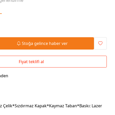
ğerlendirme
Seyahat Çantaları
El İlanı / Broşürü
Chef Önlükleri
Duvar Saatleri
L
Bez Çanta
Kaşe
Masa Üstü Setler
Okul Çantaları
Stoğa gelince haber ver
Fiyat teklifi al
nden
z Çelik*Sızdırmaz Kapak*Kaymaz Taban*Baskı: Lazer