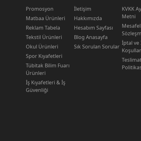
Promosyon
İletişim
KVKK Ay
Metni
Matbaa Ürünleri
Hakkımızda
Mesafeli
Reklam Tabela
Hesabım Sayfası
Sözleşm
Tekstil Ürünleri
Blog Anasayfa
İptal ve
Okul Ürünleri
Sık Sorulan Sorular
Koşullar
Spor Kıyafetleri
Teslima
Tübitak Bilim Fuarı
Politika
Ürünleri
İş Kıyafetleri & İş
Güvenliği