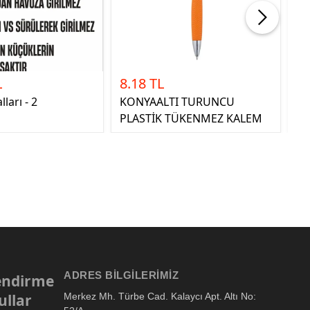
L
8.18 TL
0.
ları - 2
KONYAALTI TURUNCU
Dr
PLASTİK TÜKENMEZ KALEM
Ba
ADRES BILGILERIMIZ
lendirme
ullar
Merkez Mh. Türbe Cad. Kalaycı Apt. Altı No: