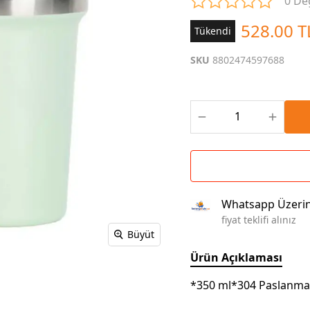
0 De
Çoklu Şarj Kabloları
Sunum Panosu
Kahve Setleri
528.00 T
Tükendi
Kablosuz Şarj
Branda | Afiş | Poster
Powerbank Defter
Baskılı Masa Örtüsü
SKU
8802474597688
Wireless Masa Lambası
Whatsapp Üzeri
fiyat teklifi alınız
Büyüt
Ürün Açıklaması
*350 ml*304 Paslanma