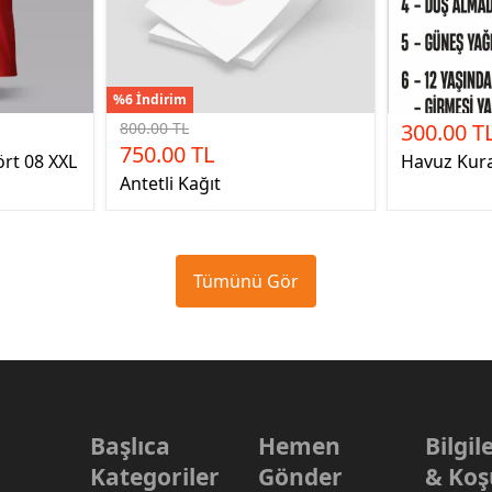
%6 İndirim
800.00 TL
300.00 T
750.00 TL
ört 08 XXL
Havuz Kural
Antetli Kağıt
Tümünü Gör
Başlıca
Hemen
Bilgi
Kategoriler
Gönder
& Koş