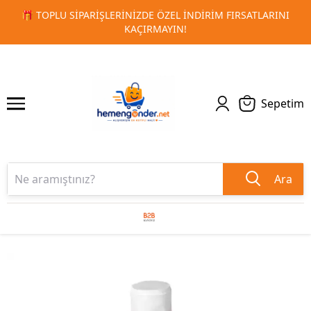
ARINI
🚀 KURUMSAL PROMOSYON VE MATBAA ÜRÜNLERINDE
1
2
TESLIMAT!
Sepetim
Ara