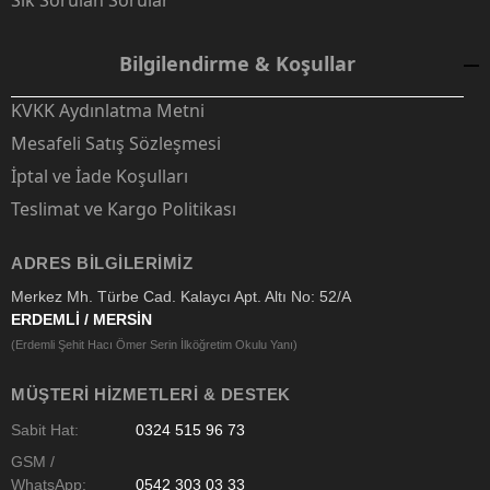
Sık Sorulan Sorular
Bilgilendirme & Koşullar
KVKK Aydınlatma Metni
Mesafeli Satış Sözleşmesi
İptal ve İade Koşulları
Teslimat ve Kargo Politikası
ADRES BILGILERIMIZ
Merkez Mh. Türbe Cad. Kalaycı Apt. Altı No: 52/A
ERDEMLİ / MERSİN
(Erdemli Şehit Hacı Ömer Serin İlköğretim Okulu Yanı)
MÜŞTERI HIZMETLERI & DESTEK
Sabit Hat:
0324 515 96 73
GSM /
WhatsApp:
0542 303 03 33