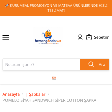
NDE HIZLI
🎁 TOPLU SIPARIŞLERINIZDE ÖZEL İNDIRIM FIRS
1
2
KAÇIRMAYIN!
Sepetim
Ara
Anasayfa
| Şapkalar
POMELO SİYAH SANDWICH SİPER COTTON ŞAPKA