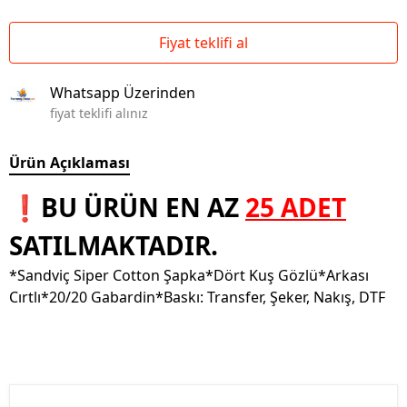
Fiyat teklifi al
Whatsapp Üzerinden
fiyat teklifi alınız
Ürün Açıklaması
❗BU ÜRÜN EN AZ
25 ADET
SATILMAKTADIR.
*Sandviç Siper Cotton Şapka*Dört Kuş Gözlü*Arkası
Cırtlı*20/20 Gabardin*Baskı: Transfer, Şeker, Nakış, DTF