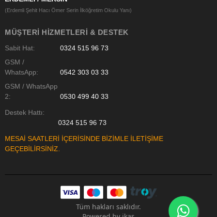
(Erdemli Şehit Hacı Ömer Serin İlköğretim Okulu Yanı)
MÜŞTERI HIZMETLERI & DESTEK
Sabit Hat:
0324 515 96 73
GSM /
WhatsApp:
0542 303 03 33
GSM / WhatsApp
2:
0530 499 40 33
Destek Hattı:
0324 515 96 73
MESAİ SAATLERİ İÇERİSİNDE BİZİMLE İLETİŞİME
GEÇEBİLİRSİNİZ.
Tüm hakları saklıdır.
Powered by
ikas