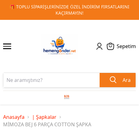
ATLARINI
🚀 KURUMSAL PROMOSYON VE MATBAA ÜRÜNLERI
1
2
TESLIMAT!
Sepetim
Ara
Anasayfa
| Şapkalar
MİMOZA BEJ 6 PARÇA COTTON ŞAPKA