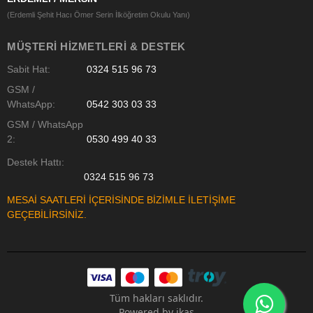
(Erdemli Şehit Hacı Ömer Serin İlköğretim Okulu Yanı)
MÜŞTERI HIZMETLERI & DESTEK
Sabit Hat:
0324 515 96 73
GSM /
WhatsApp:
0542 303 03 33
GSM / WhatsApp
2:
0530 499 40 33
Destek Hattı:
0324 515 96 73
MESAİ SAATLERİ İÇERİSİNDE BİZİMLE İLETİŞİME
GEÇEBİLİRSİNİZ.
Tüm hakları saklıdır.
Powered by
ikas