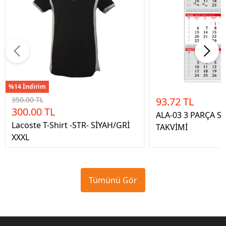
%14 İndirim
350.00 TL
93.72 TL
300.00 TL
ALA-03 3 PARÇA S
Lacoste T-Shirt -STR- SİYAH/GRİ
TAKVİMİ
XXXL
Tümünü Gör