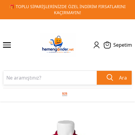
ATLARINI
🚀 KURUMSAL PROMOSYON VE MATBAA ÜRÜNLERI
1
2
TESLIMAT!
Sepetim
Ara