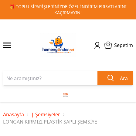
RSATLARINI
🚀 KURUMSAL PROMOSYON VE MATBAA ÜRÜNLE
1
2
TESLIMAT!
Sepetim
Ara
Anasayfa
| Şemsiyeler
LONGAN KIRMIZI PLASTİK SAPLI ŞEMSİYE