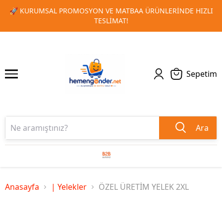
NDE HIZLI
🎁 TOPLU SIPARIŞLERINIZDE ÖZEL İNDIRIM FIRS
1
2
KAÇIRMAYIN!
Sepetim
Ara
Anasayfa
| Yelekler
ÖZEL ÜRETİM YELEK 2XL