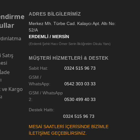
ADRES BILGILERIMIZ
lendirme
ullar
Merkez Mh. Türbe Cad. Kalaycı Apt. Altı No:
52/A
ERDEMLİ / MERSİN
dınlatma
(Erdemli Şehit Hacı Ömer Serin İlköğretim Okulu Yanı)
 Satış
MÜŞTERI HIZMETLERI & DESTEK
esi
Sabit Hat:
0324 515 96 73
 İade
GSM /
ı
WhatsApp:
0542 303 03 33
t ve Kargo
GSM / WhatsApp
sı
2:
0530 499 40 33
Destek Hattı:
0324 515 96 73
MESAİ SAATLERİ İÇERİSİNDE BİZİMLE
İLETİŞİME GEÇEBİLİRSİNİZ.