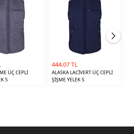
L
444.07 TL
4
ME ÜÇ CEPLİ
ALASKA LACİVERT ÜÇ CEPLİ
AL
EK S
ŞİŞME YELEK S
Şİ