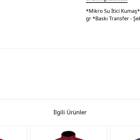
*Mikro Su İtici Kumaş*P
gr *Baskı Transfer - Şe
İlgili Ürünler