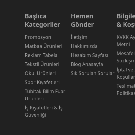
Başlıca
Hemen
Bilgi
Kategoriler
Gönder
& Koş
Promosyon
İletişim
KVKK Ay
Metni
Matbaa Ürünleri
Hakkımızda
Mesafeli
Reklam Tabela
Hesabım Sayfası
Sözleşm
Tekstil Ürünleri
Blog Anasayfa
İptal ve
Okul Ürünleri
Sık Sorulan Sorular
Koşullar
Spor Kıyafetleri
Teslima
Tübitak Bilim Fuarı
Politika
Ürünleri
İş Kıyafetleri & İş
Güvenliği