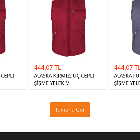
444.07 TL
444.07 T
 CEPLİ
ALASKA KIRMIZI ÜÇ CEPLİ
ALASKA FÜ
ŞİŞME YELEK M
ŞİŞME YEL
Tümünü Gör