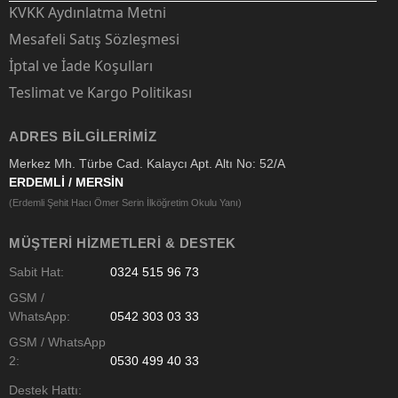
KVKK Aydınlatma Metni
Mesafeli Satış Sözleşmesi
İptal ve İade Koşulları
Teslimat ve Kargo Politikası
ADRES BILGILERIMIZ
Merkez Mh. Türbe Cad. Kalaycı Apt. Altı No: 52/A
ERDEMLİ / MERSİN
(Erdemli Şehit Hacı Ömer Serin İlköğretim Okulu Yanı)
MÜŞTERI HIZMETLERI & DESTEK
Sabit Hat:
0324 515 96 73
GSM /
WhatsApp:
0542 303 03 33
GSM / WhatsApp
2:
0530 499 40 33
Destek Hattı: