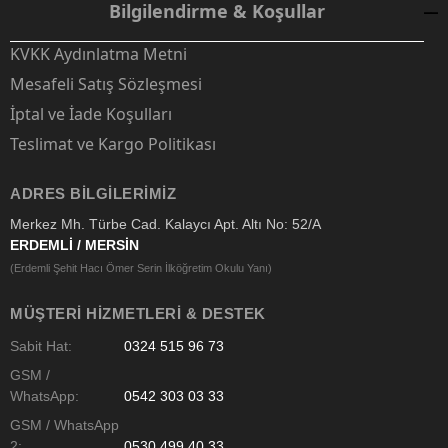
Bilgilendirme & Koşullar
KVKK Aydınlatma Metni
Mesafeli Satış Sözleşmesi
İptal ve İade Koşulları
Teslimat ve Kargo Politikası
ADRES BILGILERIMIZ
Merkez Mh. Türbe Cad. Kalaycı Apt. Altı No: 52/A
ERDEMLİ / MERSİN
(Erdemli Şehit Hacı Ömer Serin İlköğretim Okulu Yanı)
MÜŞTERI HIZMETLERI & DESTEK
Sabit Hat:
0324 515 96 73
GSM /
WhatsApp:
0542 303 03 33
GSM / WhatsApp
2:
0530 499 40 33