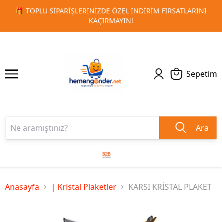
RSATLARINI
🚀 KURUMSAL PROMOSYON VE MATBAA ÜRÜNLE
1
2
TESLIMAT!
Sepetim
Ara
Anasayfa
| Kristal Plaketler
KARSI KRİSTAL PLAKET