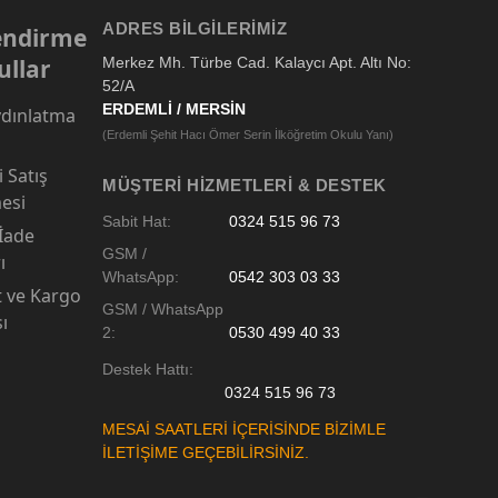
ADRES BILGILERIMIZ
lendirme
ullar
Merkez Mh. Türbe Cad. Kalaycı Apt. Altı No:
52/A
ERDEMLİ / MERSİN
dınlatma
(Erdemli Şehit Hacı Ömer Serin İlköğretim Okulu Yanı)
 Satış
MÜŞTERI HIZMETLERI & DESTEK
esi
Sabit Hat:
0324 515 96 73
 İade
GSM /
ı
WhatsApp:
0542 303 03 33
t ve Kargo
GSM / WhatsApp
sı
2:
0530 499 40 33
Destek Hattı:
0324 515 96 73
MESAİ SAATLERİ İÇERİSİNDE BİZİMLE
İLETİŞİME GEÇEBİLİRSİNİZ.