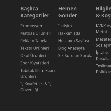
Başlıca
Hemen
Bilgi
Kategoriler
Gönder
& Koş
Promosyon
İletişim
KVKK Ay
Metni
Matbaa Ürünleri
Hakkımızda
Mesafeli
Reklam Tabela
Hesabım Sayfası
Sözleşm
Tekstil Ürünleri
Blog Anasayfa
İptal ve
Okul Ürünleri
Sık Sorulan Sorular
Koşullar
Spor Kıyafetleri
Teslima
Tübitak Bilim Fuarı
Politika
Ürünleri
İş Kıyafetleri & İş
Güvenliği