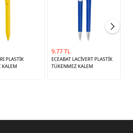
9.77 TL
7.
RI PLASTİK
ECEABAT LACİVERT PLASTİK
DE
 KALEM
TÜKENMEZ KALEM
T