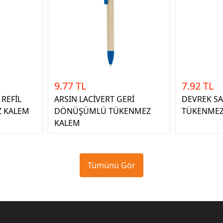
9.77 TL
7.92 TL
REFİL
ARSIN LACİVERT GERİ
DEVREK SA
Z KALEM
DÖNÜŞÜMLÜ TÜKENMEZ
TÜKENMEZ
KALEM
Tümünü Gör