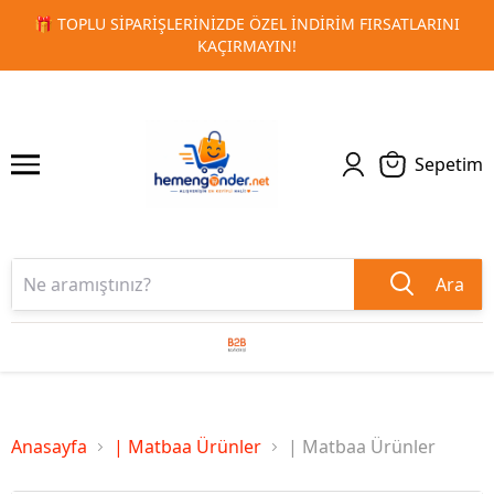
ERINIZDE ÖZEL İNDIRIM FIRSATLARINI
🚀 KURUMSAL PROMO
1
2
KAÇIRMAYIN!
Sepetim
Ara
Anasayfa
| Matbaa Ürünler
| Matbaa Ürünler