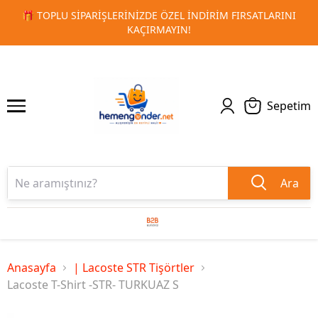
ARINI
🚀 KURUMSAL PROMOSYON VE MATBAA ÜRÜNLERINDE
1
2
TESLIMAT!
Sepetim
Ara
Anasayfa
| Lacoste STR Tişörtler
Lacoste T-Shirt -STR- TURKUAZ S