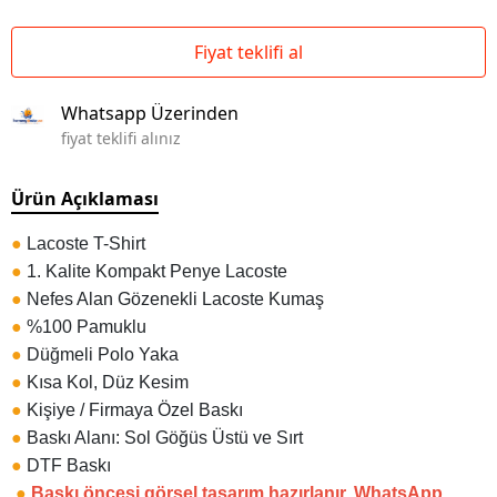
Fiyat teklifi al
Whatsapp Üzerinden
fiyat teklifi alınız
Ürün Açıklaması
●
Lacoste T-Shirt
●
1. Kalite Kompakt Penye Lacoste
●
Nefes Alan Gözenekli Lacoste Kumaş
●
%100 Pamuklu
●
Düğmeli Polo Yaka
●
Kısa Kol, Düz Kesim
●
Kişiye / Firmaya Özel Baskı
●
Baskı Alanı: Sol Göğüs Üstü ve Sırt
●
DTF Baskı
●
Baskı öncesi görsel tasarım hazırlanır. WhatsApp