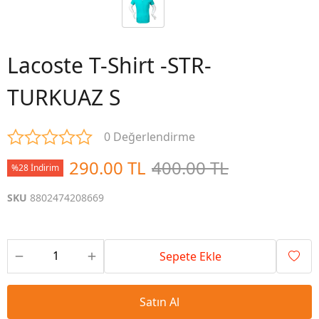
Lacoste T-Shirt -STR-
TURKUAZ S
0 Değerlendirme
290.00 TL
400.00 TL
%28 İndirim
SKU
8802474208669
Sepete Ekle
Satın Al