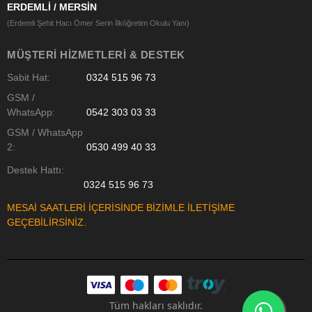
ERDEMLİ / MERSİN
(Erdemli Şehit Hacı Ömer Serin İlköğretim Okulu Yanı)
MÜŞTERI HIZMETLERI & DESTEK
Sabit Hat:
0324 515 96 73
GSM /
WhatsApp:
0542 303 03 33
GSM / WhatsApp
2:
0530 499 40 33
Destek Hattı:
0324 515 96 73
MESAİ SAATLERİ İÇERİSİNDE BİZİMLE İLETİŞİME
GEÇEBİLİRSİNİZ.
Tüm hakları saklıdır.