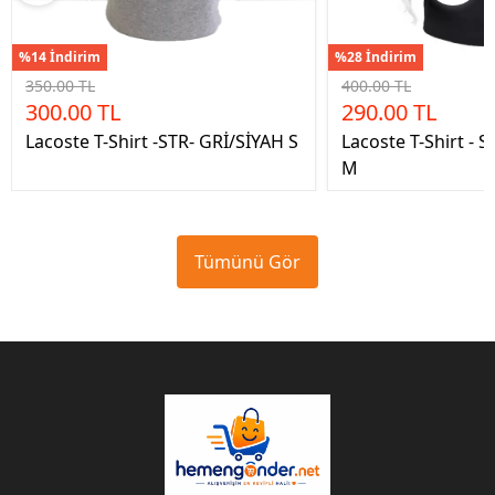
%14 İndirim
%28 İndirim
350.00 TL
400.00 TL
300.00 TL
290.00 TL
Lacoste T-Shirt -STR- GRİ/SİYAH S
Lacoste T-Shirt - 
M
Tümünü Gör