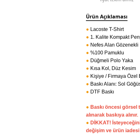
Ürün Açıklaması
●
Lacoste T-Shirt
●
1. Kalite Kompakt Pe
●
Nefes Alan Gözenekli
●
%100 Pamuklu
●
Düğmeli Polo Yaka
●
Kısa Kol, Düz Kesim
●
Kişiye / Firmaya Özel 
●
Baskı Alanı: Sol Göğüs
●
DTF Baskı
●
Baskı öncesi görsel 
alınarak baskıya alınır.
●
DİKKAT! İsteyeceğini
değişim ve ürün iades