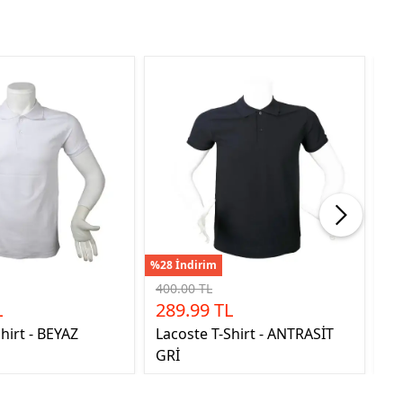
%28 İndirim
%28
400.00 TL
40
L
289.99 TL
2
hirt - BEYAZ
Lacoste T-Shirt - ANTRASİT
La
GRİ