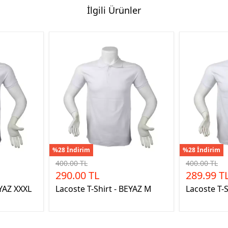
İlgili Ürünler
%28 İndirim
%28 İndirim
400.00 TL
400.00 TL
290.00 TL
289.99 T
EYAZ XXXL
Lacoste T-Shirt - BEYAZ M
Lacoste T-S