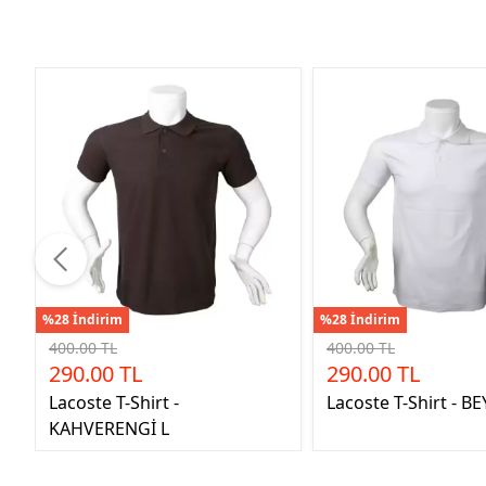
%28 İndirim
%28 İndirim
400.00 TL
400.00 TL
290.00 TL
290.00 TL
Lacoste T-Shirt -
Lacoste T-Shirt - B
KAHVERENGİ L