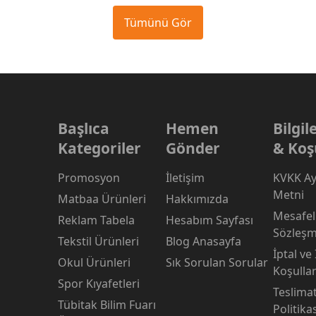
Tümünü Gör
Başlıca
Hemen
Bilgi
Kategoriler
Gönder
& Koş
Promosyon
İletişim
KVKK Ay
Metni
Matbaa Ürünleri
Hakkımızda
Mesafeli
Reklam Tabela
Hesabım Sayfası
Sözleşm
Tekstil Ürünleri
Blog Anasayfa
İptal ve
Okul Ürünleri
Sık Sorulan Sorular
Koşullar
Spor Kıyafetleri
Teslima
Tübitak Bilim Fuarı
Politika