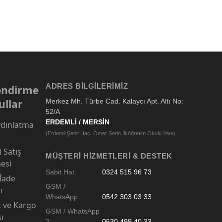
ADRES BILGILERIMIZ
lendirme
ullar
Merkez Mh. Türbe Cad. Kalaycı Apt. Altı No:
52/A
ERDEMLİ / MERSİN
dınlatma
(Erdemli Şehit Hacı Ömer Serin İlköğretim Okulu Yanı)
 Satış
MÜŞTERI HIZMETLERI & DESTEK
esi
Sabit Hat:
0324 515 96 73
 İade
GSM /
ı
WhatsApp:
0542 303 03 33
t ve Kargo
GSM / WhatsApp
sı
2:
0530 499 40 33