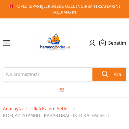
 FIRSATLARINI
🚀 KURUMSAL PROMOSYON VE MATBAA ÜRÜN
1
2
TESLIMAT!
Sepetim
Ara
Anasayfa
| İkili Kalem Setleri
KOFÇAZ İSTANBUL KABARTMALI İKİLİ KALEM SETİ