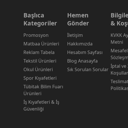
Başlıca
Hemen
Bilgi
Kategoriler
Gönder
& Koş
Promosyon
İletişim
KVKK Ay
Metni
Matbaa Ürünleri
Hakkımızda
Mesafeli
Reklam Tabela
Hesabım Sayfası
Sözleşm
Tekstil Ürünleri
Blog Anasayfa
İptal ve
Okul Ürünleri
Sık Sorulan Sorular
Koşullar
Spor Kıyafetleri
Teslima
Tübitak Bilim Fuarı
Politika
Ürünleri
İş Kıyafetleri & İş
Güvenliği