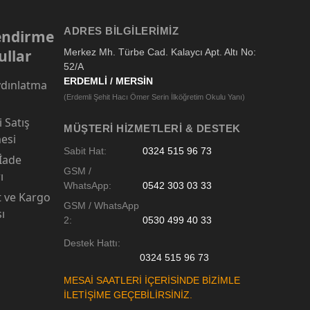
ADRES BILGILERIMIZ
lendirme
ullar
Merkez Mh. Türbe Cad. Kalaycı Apt. Altı No:
52/A
ERDEMLİ / MERSİN
dınlatma
(Erdemli Şehit Hacı Ömer Serin İlköğretim Okulu Yanı)
 Satış
MÜŞTERI HIZMETLERI & DESTEK
esi
Sabit Hat:
0324 515 96 73
 İade
GSM /
ı
WhatsApp:
0542 303 03 33
t ve Kargo
GSM / WhatsApp
sı
2:
0530 499 40 33
Destek Hattı:
0324 515 96 73
MESAİ SAATLERİ İÇERİSİNDE BİZİMLE
İLETİŞİME GEÇEBİLİRSİNİZ.