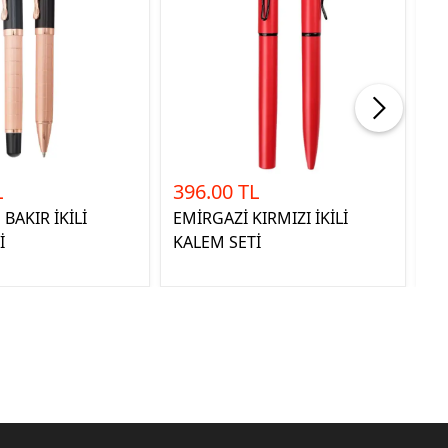
L
396.00 TL
5
BAKIR İKİLİ
EMİRGAZİ KIRMIZI İKİLİ
Sİ
İ
KALEM SETİ
KA
SE