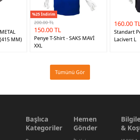
%25 İndirim
200.00 TL
160.00 T
150.00 TL
METAL
Standart P
Penye T-Shirt - SAKS MAVİ
 (415 MM)
Lacivert L
XXL
Tümünü Gör
Başlıca
Hemen
Bilgi
Kategoriler
Gönder
& Koş