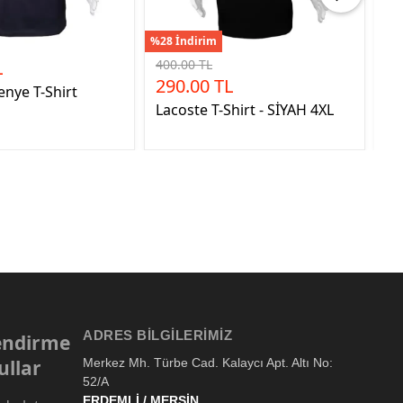
%28 İndirim
L
400.00 TL
2
290.00 TL
enye T-Shirt
Tü
Lacoste T-Shirt - SİYAH 4XL
ADRES BILGILERIMIZ
lendirme
ullar
Merkez Mh. Türbe Cad. Kalaycı Apt. Altı No:
52/A
ERDEMLİ / MERSİN