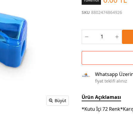
Çoklu Şarj Kabloları
Sunum Panosu
Kahve Setleri
SKU
8802474864926
Kablosuz Şarj
Branda | Afiş | Poster
Powerbank Defter
Baskılı Masa Örtüsü
Wireless Masa Lambası
Whatsapp Üzeri
fiyat teklifi alınız
Ürün Açıklaması
Büyüt
*Kutu İçi 72 Renk*Karı