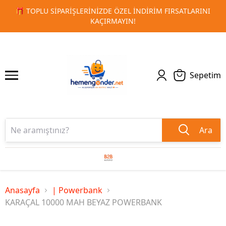
RSATLARINI
🚀 KURUMSAL PROMOSYON VE MATBAA ÜRÜNLE
1
2
TESLIMAT!
Sepetim
Ara
Anasayfa
| Powerbank
KARAÇAL 10000 MAH BEYAZ POWERBANK