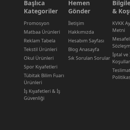
Başlıca
Hemen
Bilgi
Kategoriler
Gönder
& Koş
Promosyon
İletişim
KVKK Ay
Metni
Matbaa Ürünleri
Hakkımızda
Mesafeli
Reklam Tabela
Hesabım Sayfası
Sözleşm
Tekstil Ürünleri
Blog Anasayfa
İptal ve
Okul Ürünleri
Sık Sorulan Sorular
Koşullar
Spor Kıyafetleri
Teslima
Tübitak Bilim Fuarı
Politika
Ürünleri
İş Kıyafetleri & İş
Güvenliği