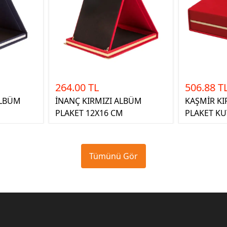
264.00 TL
506.88 T
ALBÜM
İNANÇ KIRMIZI ALBÜM
KAŞMİR KI
PLAKET 12X16 CM
PLAKET KU
Tümünü Gör