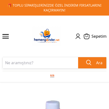
RSATLARINI
🚀 KURUMSAL PROMOSYON VE MATBAA ÜRÜNLE
1
2
TESLIMAT!
Sepetim
Ara