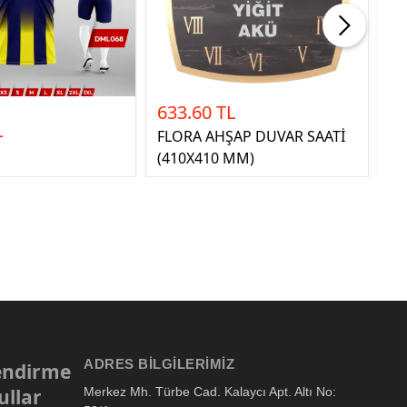
633.60 TL
0.
L
FLORA AHŞAP DUVAR SAATİ
Ka
(410X410 MM)
ADRES BILGILERIMIZ
lendirme
ullar
Merkez Mh. Türbe Cad. Kalaycı Apt. Altı No: