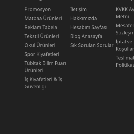
Promosyon
İletişim
KVKK Ay
Metni
Matbaa Ürünleri
Hakkımızda
Mesafeli
Reklam Tabela
Hesabım Sayfası
Sözleşm
Tekstil Ürünleri
Blog Anasayfa
İptal ve
Okul Ürünleri
Sık Sorulan Sorular
Koşullar
Spor Kıyafetleri
Teslima
Tübitak Bilim Fuarı
Politika
Ürünleri
İş Kıyafetleri & İş
Güvenliği