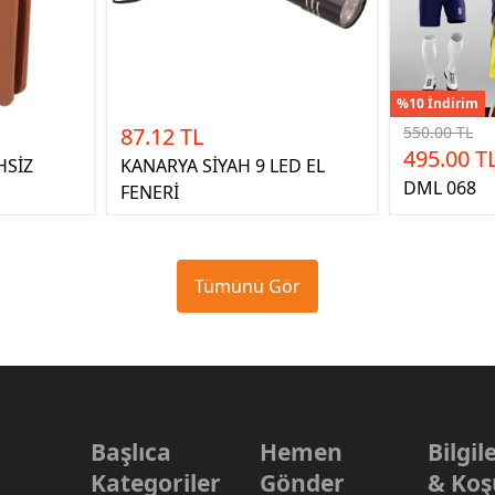
%10 İndirim
87.12 TL
550.00 TL
495.00 T
HSİZ
KANARYA SİYAH 9 LED EL
DML 068
FENERİ
Tümünü Gör
Başlıca
Hemen
Bilgi
Kategoriler
Gönder
& Koş