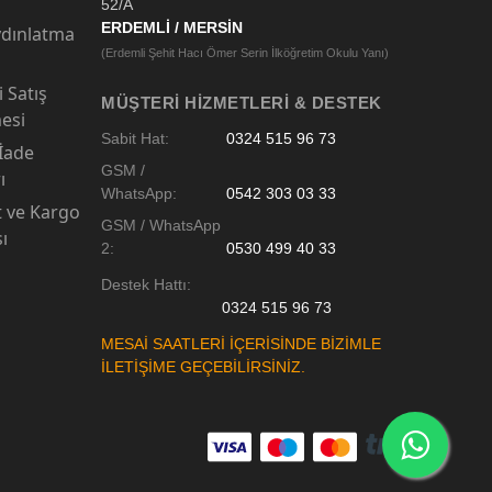
52/A
ERDEMLİ / MERSİN
dınlatma
(Erdemli Şehit Hacı Ömer Serin İlköğretim Okulu Yanı)
 Satış
MÜŞTERI HIZMETLERI & DESTEK
esi
Sabit Hat:
0324 515 96 73
 İade
GSM /
ı
WhatsApp:
0542 303 03 33
t ve Kargo
GSM / WhatsApp
sı
2:
0530 499 40 33
Destek Hattı:
0324 515 96 73
MESAİ SAATLERİ İÇERİSİNDE BİZİMLE
İLETİŞİME GEÇEBİLİRSİNİZ.