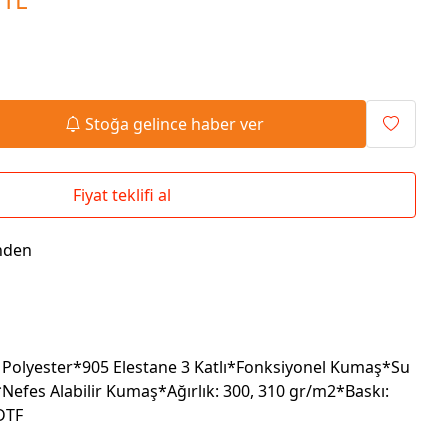
Seyahat Çantaları
El İlanı / Broşürü
Chef Önlükleri
Duvar Saatleri
Bez Çanta
Kaşe
Masa Üstü Setler
Okul Çantaları
Stoğa gelince haber ver
Fiyat teklifi al
nden
Polyester*905 Elestane 3 Katlı*Fonksiyonel Kumaş*Su
Nefes Alabilir Kumaş*Ağırlık: 300, 310 gr/m2*Baskı:
 DTF