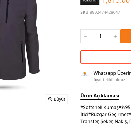
Çoklu Şarj Kabloları
Sunum Panosu
Kahve Setleri
SKU
8802474428647
Kablosuz Şarj
Branda | Afiş | Poster
Powerbank Defter
Baskılı Masa Örtüsü
Wireless Masa Lambası
Whatsapp Üzeri
fiyat teklifi alınız
Ürün Açıklaması
Büyüt
*Softshell Kumaş*%95 
İtici*Rüzgar Geçirmez*
Transfer, Şeker, Nakış,