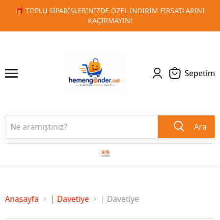
RIŞLERINIZDE ÖZEL İNDIRIM FIRSATLARINI
🚀 KURUMSAL P
1
2
KAÇIRMAYIN!
Sepetim
Ara
Anasayfa
| Davetiye
| Davetiye