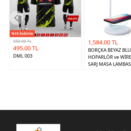
%10 İndirim
550.00 TL
1,584.00 TL
495.00 TL
BORÇKA BEYAZ BL
DML 003
HOPARLÖR ve WİR
SARJ MASA LAMBAS