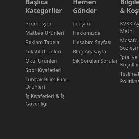
Başlıca
Hemen
Bilgi
Kategoriler
Gönder
& Koş
Promosyon
İletişim
KVKK Ay
Metni
Matbaa Ürünleri
Hakkımızda
Mesafeli
Reklam Tabela
Hesabım Sayfası
Sözleşm
Tekstil Ürünleri
Blog Anasayfa
İptal ve
Okul Ürünleri
Sık Sorulan Sorular
Koşullar
Spor Kıyafetleri
Teslima
Tübitak Bilim Fuarı
Politika
Ürünleri
İş Kıyafetleri & İş
Güvenliği