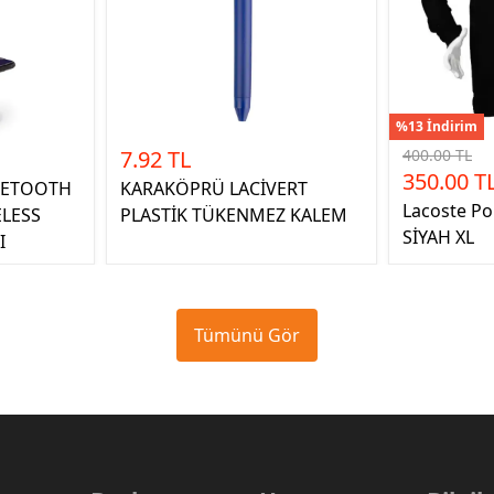
%13 İndirim
7.92 TL
400.00 TL
350.00 T
UETOOTH
KARAKÖPRÜ LACİVERT
Lacoste Po
ELESS
PLASTİK TÜKENMEZ KALEM
SİYAH XL
I
Tümünü Gör