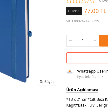
0 De
Çoklu Şarj Kabloları
Sunum Panosu
Kahve Setleri
77.00 TL
Tükendi
Kablosuz Şarj
Branda | Afiş | Poster
Powerbank Defter
Baskılı Masa Örtüsü
SKU
8802474702259
Wireless Masa Lambası
Whatsapp Üzeri
fiyat teklifi alınız
Büyüt
Ürün Açıklaması
*13 x 21 cm*Cilt Bezi
Kağıt*Baskı: UV, Serigra