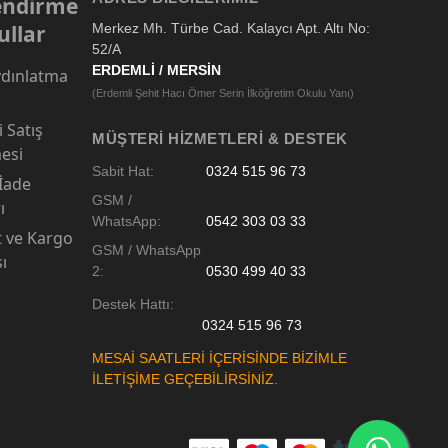
lendirme
ullar
Merkez Mh. Türbe Cad. Kalaycı Apt. Altı No:
52/A
ERDEMLİ / MERSİN
dınlatma
(Erdemli Şehit Hacı Ömer Serin İlköğretim Okulu Yanı)
 Satış
MÜŞTERI HIZMETLERI & DESTEK
esi
Sabit Hat:
0324 515 96 73
 İade
GSM /
ı
WhatsApp:
0542 303 03 33
t ve Kargo
GSM / WhatsApp
sı
2:
0530 499 40 33
Destek Hattı:
0324 515 96 73
MESAİ SAATLERİ İÇERİSİNDE BİZİMLE
İLETİŞİME GEÇEBİLİRSİNİZ.