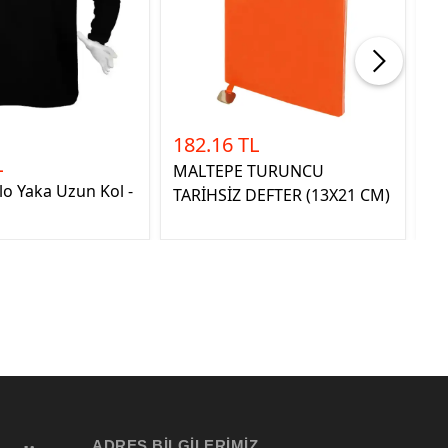
182.16 TL
37
L
MALTEPE TURUNCU
GÜ
lo Yaka Uzun Kol -
TARİHSİZ DEFTER (13X21 CM)
T
ADRES BILGILERIMIZ