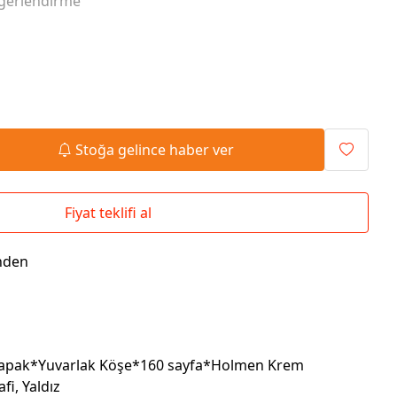
ğerlendirme
Seyahat Çantaları
El İlanı / Broşürü
Chef Önlükleri
Duvar Saatleri
Bez Çanta
Kaşe
Masa Üstü Setler
Okul Çantaları
Stoğa gelince haber ver
Fiyat teklifi al
nden
 Kapak*Yuvarlak Köşe*160 sayfa*Holmen Krem
fi, Yaldız