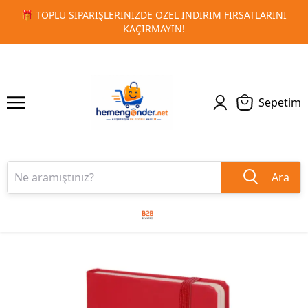
 FIRSATLARINI
🚀 KURUMSAL PROMOSYON VE MATBAA ÜRÜN
1
2
TESLIMAT!
Sepetim
Ara