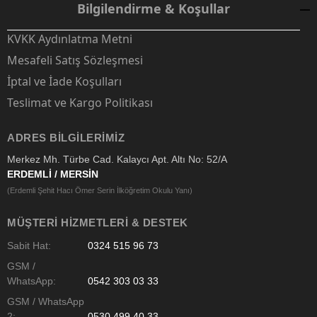
Bilgilendirme & Koşullar
KVKK Aydınlatma Metni
Mesafeli Satış Sözleşmesi
İptal ve İade Koşulları
Teslimat ve Kargo Politikası
ADRES BILGILERIMIZ
Merkez Mh. Türbe Cad. Kalaycı Apt. Altı No: 52/A
ERDEMLİ / MERSİN
(Erdemli Şehit Hacı Ömer Serin İlköğretim Okulu Yanı)
MÜŞTERI HIZMETLERI & DESTEK
Sabit Hat:
0324 515 96 73
GSM /
WhatsApp:
0542 303 03 33
GSM / WhatsApp
2:
0530 499 40 33