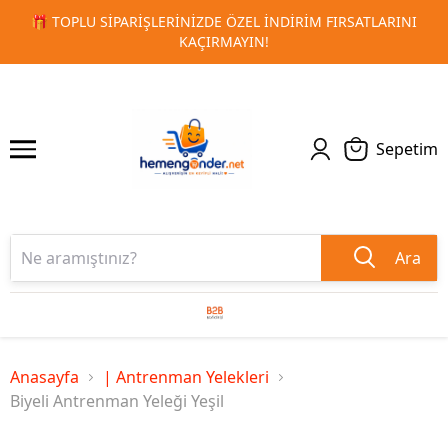
INI
🚀 KURUMSAL PROMOSYON VE MATBAA ÜRÜNLERINDE H
1
2
TESLIMAT!
Sepetim
Ara
Anasayfa
| Antrenman Yelekleri
Biyeli Antrenman Yeleği Yeşil