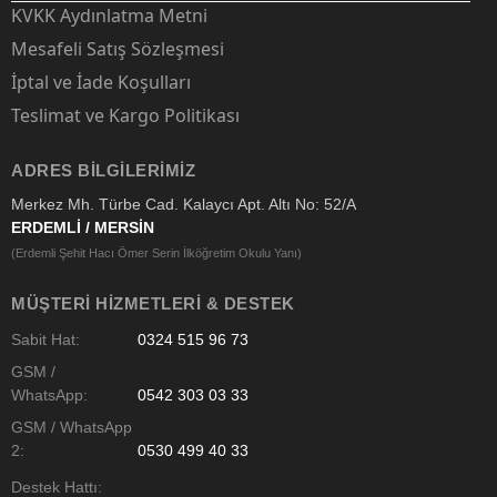
KVKK Aydınlatma Metni
Mesafeli Satış Sözleşmesi
İptal ve İade Koşulları
Teslimat ve Kargo Politikası
ADRES BILGILERIMIZ
Merkez Mh. Türbe Cad. Kalaycı Apt. Altı No: 52/A
ERDEMLİ / MERSİN
(Erdemli Şehit Hacı Ömer Serin İlköğretim Okulu Yanı)
MÜŞTERI HIZMETLERI & DESTEK
Sabit Hat:
0324 515 96 73
GSM /
WhatsApp:
0542 303 03 33
GSM / WhatsApp
2:
0530 499 40 33
Destek Hattı: