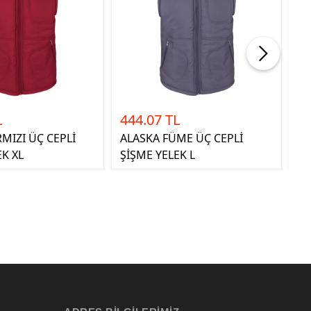
L
444.07 TL
4
RMIZI ÜÇ CEPLİ
ALASKA FÜME ÜÇ CEPLİ
AL
EK XL
ŞİŞME YELEK L
Şİ