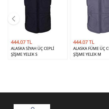
444.07 TL
444.07 TL
ALASKA SİYAH ÜÇ CEPLİ
ALASKA FÜME ÜÇ C
ŞİŞME YELEK S
ŞİŞME YELEK M