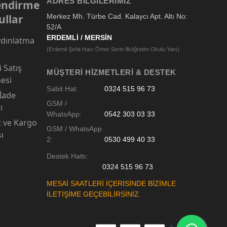
ADRES BILGILERIMIZ
lendirme
ullar
Merkez Mh. Türbe Cad. Kalaycı Apt. Altı No:
52/A
ERDEMLİ / MERSİN
dınlatma
(Erdemli Şehit Hacı Ömer Serin İlköğretim Okulu Yanı)
 Satış
MÜŞTERI HIZMETLERI & DESTEK
esi
Sabit Hat:
0324 515 96 73
 İade
GSM /
ı
WhatsApp:
0542 303 03 33
t ve Kargo
GSM / WhatsApp
sı
2:
0530 499 40 33
Destek Hattı:
0324 515 96 73
MESAİ SAATLERİ İÇERİSİNDE BİZİMLE
İLETİŞİME GEÇEBİLİRSİNİZ.