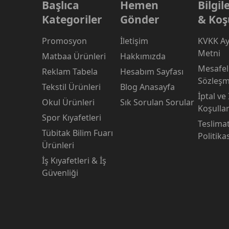
Başlıca
Hemen
Bilgi
Kategoriler
Gönder
& Koş
Promosyon
İletişim
KVKK Ay
Metni
Matbaa Ürünleri
Hakkımızda
Mesafeli
Reklam Tabela
Hesabım Sayfası
Sözleşm
Tekstil Ürünleri
Blog Anasayfa
İptal ve
Okul Ürünleri
Sık Sorulan Sorular
Koşullar
Spor Kıyafetleri
Teslima
Tübitak Bilim Fuarı
Politika
Ürünleri
İş Kıyafetleri & İş
Güvenliği