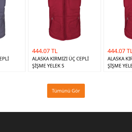
444.07 TL
444.07 T
EPLİ
ALASKA KIRMIZI ÜÇ CEPLİ
ALASKA KI
ŞİŞME YELEK S
ŞİŞME YEL
Tümünü Gör