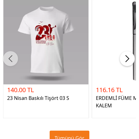
140.00 TL
116.16 TL
23 Nisan Baskılı Tişört 03 S
ERDEMLİ FÜME M
KALEM
Tümünü Gör