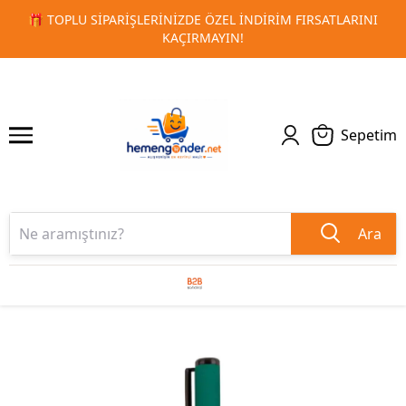
 FIRSATLARINI
🚀 KURUMSAL PROMOSYON VE MATBAA ÜRÜN
1
2
TESLIMAT!
Sepetim
Ara