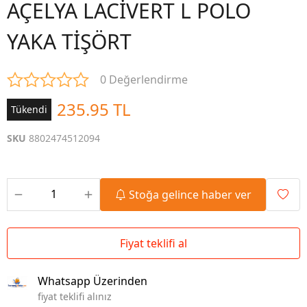
AÇELYA LACİVERT L POLO
YAKA TİŞÖRT
0 Değerlendirme
235.95 TL
Tükendi
SKU
8802474512094
Stoğa gelince haber ver
Fiyat teklifi al
Whatsapp Üzerinden
fiyat teklifi alınız