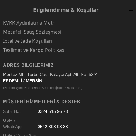
Bilgilendirme & Koşullar
KVKK Aydınlatma Metni
Mesafeli Satış Sözleşmesi
İptal ve İade Koşulları
Teslimat ve Kargo Politikası
ADRES BILGILERIMIZ
Merkez Mh. Türbe Cad. Kalaycı Apt. Altı No: 52/A
ERDEMLİ / MERSİN
(Erdemli Şehit Hacı Ömer Serin İlköğretim Okulu Yanı)
MÜŞTERI HIZMETLERI & DESTEK
Sabit Hat:
0324 515 96 73
GSM /
WhatsApp:
0542 303 03 33
GSM / WhatsApp