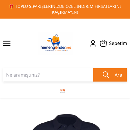
RSATLARINI
🚀 KURUMSAL PROMOSYON VE MATBAA ÜRÜNLE
1
2
TESLIMAT!
Sepetim
Ara