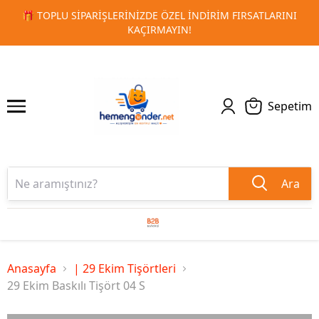
ARINI
🚀 KURUMSAL PROMOSYON VE MATBAA ÜRÜNLERINDE
1
2
TESLIMAT!
Sepetim
Ara
Anasayfa
| 29 Ekim Tişörtleri
29 Ekim Baskılı Tişört 04 S