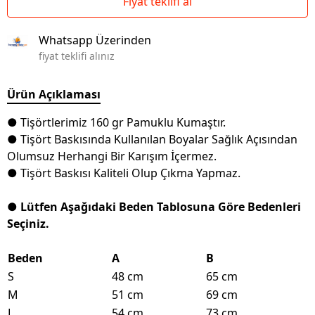
Fiyat teklifi al
Whatsapp Üzerinden
fiyat teklifi alınız
Ürün Açıklaması
● Tişörtlerimiz 160 gr Pamuklu Kumaştır.
● Tişört Baskısında Kullanılan Boyalar Sağlık Açısından
Olumsuz Herhangi Bir Karışım İçermez.
● Tişört Baskısı Kaliteli Olup Çıkma Yapmaz.
● Lütfen Aşağıdaki Beden Tablosuna Göre Bedenleri
Seçiniz.
Beden
A
B
S
48 cm
65 cm
M
51 cm
69 cm
L
54 cm
73 cm