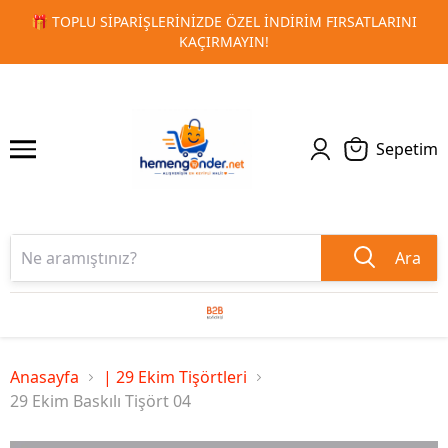
ARINI
🚀 KURUMSAL PROMOSYON VE MATBAA ÜRÜNLERINDE
1
2
TESLIMAT!
Sepetim
Ara
Anasayfa
| 29 Ekim Tişörtleri
29 Ekim Baskılı Tişört 04