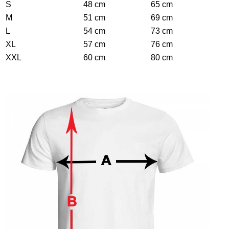
S
48 cm
65 cm
M
51 cm
69 cm
L
54 cm
73 cm
XL
57 cm
76 cm
XXL
60 cm
80 cm