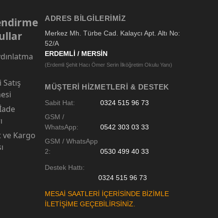
ADRES BILGILERIMIZ
lendirme
ullar
Merkez Mh. Türbe Cad. Kalaycı Apt. Altı No:
52/A
ERDEMLİ / MERSİN
dınlatma
(Erdemli Şehit Hacı Ömer Serin İlköğretim Okulu Yanı)
 Satış
MÜŞTERI HIZMETLERI & DESTEK
esi
Sabit Hat:
0324 515 96 73
 İade
GSM /
ı
WhatsApp:
0542 303 03 33
t ve Kargo
GSM / WhatsApp
sı
2:
0530 499 40 33
Destek Hattı:
0324 515 96 73
MESAİ SAATLERİ İÇERİSİNDE BİZİMLE
İLETİŞİME GEÇEBİLİRSİNİZ.