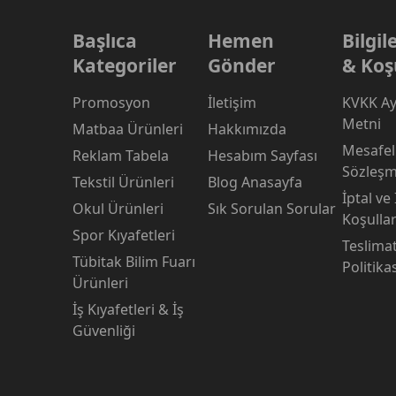
Başlıca
Hemen
Bilgi
Kategoriler
Gönder
& Koş
Promosyon
İletişim
KVKK Ay
Metni
Matbaa Ürünleri
Hakkımızda
Mesafeli
Reklam Tabela
Hesabım Sayfası
Sözleşm
Tekstil Ürünleri
Blog Anasayfa
İptal ve
Okul Ürünleri
Sık Sorulan Sorular
Koşullar
Spor Kıyafetleri
Teslima
Tübitak Bilim Fuarı
Politika
Ürünleri
İş Kıyafetleri & İş
Güvenliği