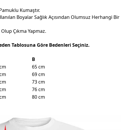
 Pamuklu Kumaştır.
llanılan Boyalar Sağlık Açısından Olumsuz Herhangi Bir
eli Olup Çıkma Yapmaz.
eden Tablosuna Göre Bedenleri Seçiniz.
B
 cm
65 cm
 cm
69 cm
 cm
73 cm
 cm
76 cm
 cm
80 cm