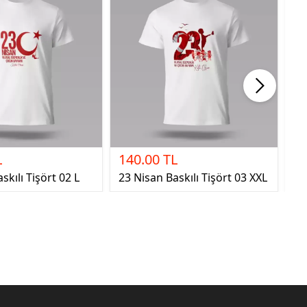
L
140.00 TL
1
skılı Tişört 02 L
23 Nisan Baskılı Tişört 03 XXL
23