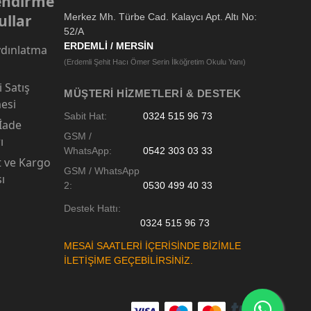
lendirme
ullar
Merkez Mh. Türbe Cad. Kalaycı Apt. Altı No:
52/A
ERDEMLİ / MERSİN
dınlatma
(Erdemli Şehit Hacı Ömer Serin İlköğretim Okulu Yanı)
 Satış
MÜŞTERI HIZMETLERI & DESTEK
esi
Sabit Hat:
0324 515 96 73
 İade
GSM /
ı
WhatsApp:
0542 303 03 33
t ve Kargo
GSM / WhatsApp
sı
2:
0530 499 40 33
Destek Hattı:
0324 515 96 73
MESAİ SAATLERİ İÇERİSİNDE BİZİMLE
İLETİŞİME GEÇEBİLİRSİNİZ.