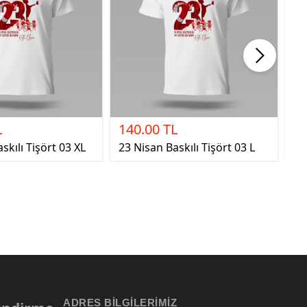
L
140.00 TL
1
skılı Tişört 03 XL
23 Nisan Baskılı Tişört 03 L
23
ADRES BILGILERIMIZ