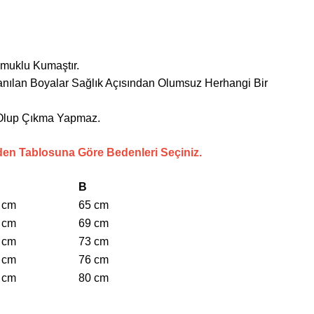
amuklu Kumaştır.
anılan Boyalar Sağlık Açısından Olumsuz Herhangi Bir
i Olup Çıkma Yapmaz.
den Tablosuna Göre Bedenleri Seçiniz.
B
 cm
65 cm
 cm
69 cm
 cm
73 cm
 cm
76 cm
 cm
80 cm