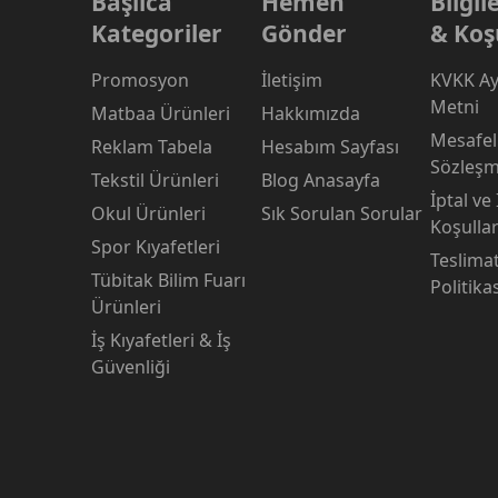
Başlıca
Hemen
Bilgi
Kategoriler
Gönder
& Koş
Promosyon
İletişim
KVKK Ay
Metni
Matbaa Ürünleri
Hakkımızda
Mesafeli
Reklam Tabela
Hesabım Sayfası
Sözleşm
Tekstil Ürünleri
Blog Anasayfa
İptal ve
Okul Ürünleri
Sık Sorulan Sorular
Koşullar
Spor Kıyafetleri
Teslima
Tübitak Bilim Fuarı
Politika
Ürünleri
İş Kıyafetleri & İş
Güvenliği