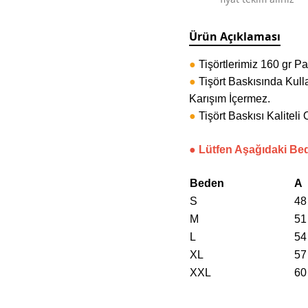
Ürün Açıklaması
●
Tişörtlerimiz 160 gr P
●
Tişört Baskısında Kull
Karışım İçermez.
●
Tişört Baskısı Kalitel
● Lütfen Aşağıdaki Be
Beden
A
S
48
M
51
L
54
XL
57
XXL
60