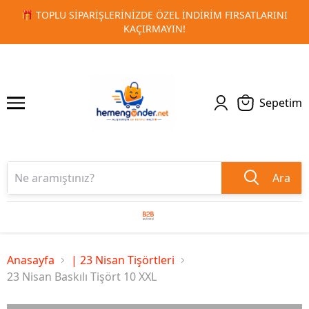
INI
🚀 KURUMSAL PROMOSYON VE MATBAA ÜRÜNLERINDE H
1
2
TESLIMAT!
Sepetim
Ara
Anasayfa
| 23 Nisan Tişörtleri
23 Nisan Baskılı Tişört 10 XXL