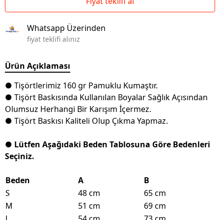
Fiyat teklifi al
Whatsapp Üzerinden
fiyat teklifi alınız
Ürün Açıklaması
● Tişörtlerimiz 160 gr Pamuklu Kumaştır.
● Tişört Baskısında Kullanılan Boyalar Sağlık Açısından
Olumsuz Herhangi Bir Karışım İçermez.
● Tişört Baskısı Kaliteli Olup Çıkma Yapmaz.
● Lütfen Aşağıdaki Beden Tablosuna Göre Bedenleri
Seçiniz.
Beden
A
B
S
48 cm
65 cm
M
51 cm
69 cm
L
54 cm
73 cm