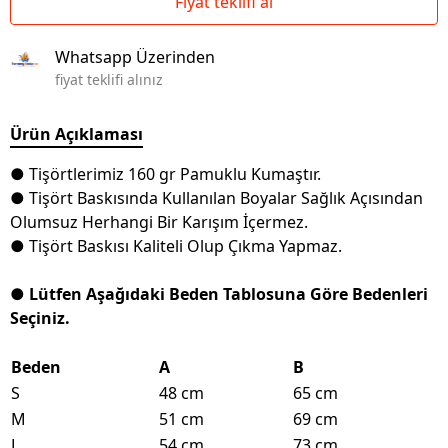
Fiyat teklifi al
Whatsapp Üzerinden
fiyat teklifi alınız
Ürün Açıklaması
● Tişörtlerimiz 160 gr Pamuklu Kumaştır.
● Tişört Baskısında Kullanılan Boyalar Sağlık Açısından
Olumsuz Herhangi Bir Karışım İçermez.
● Tişört Baskısı Kaliteli Olup Çıkma Yapmaz.
● Lütfen Aşağıdaki Beden Tablosuna Göre Bedenleri
Seçiniz.
Beden
A
B
S
48 cm
65 cm
M
51 cm
69 cm
L
54 cm
73 cm