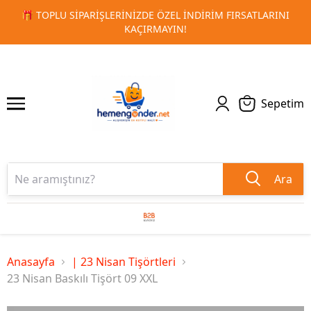
INI
🚀 KURUMSAL PROMOSYON VE MATBAA ÜRÜNLERINDE H
1
2
TESLIMAT!
Sepetim
Ara
Anasayfa
| 23 Nisan Tişörtleri
23 Nisan Baskılı Tişört 09 XXL